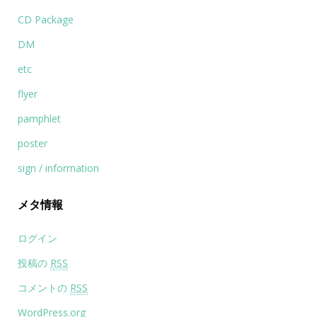
CD Package
DM
etc
flyer
pamphlet
poster
sign / information
メタ情報
ログイン
投稿の
RSS
コメントの
RSS
WordPress.org