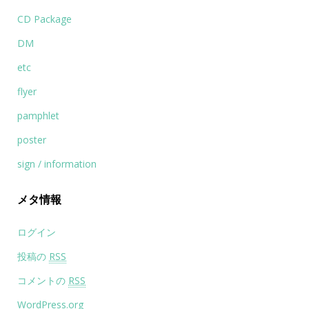
CD Package
DM
etc
flyer
pamphlet
poster
sign / information
メタ情報
ログイン
投稿の
RSS
コメントの
RSS
WordPress.org