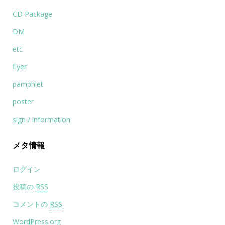
CD Package
DM
etc
flyer
pamphlet
poster
sign / information
メタ情報
ログイン
投稿の
RSS
コメントの
RSS
WordPress.org