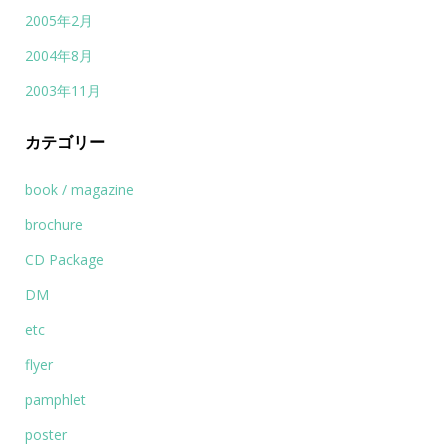
2005年2月
2004年8月
2003年11月
カテゴリー
book / magazine
brochure
CD Package
DM
etc
flyer
pamphlet
poster