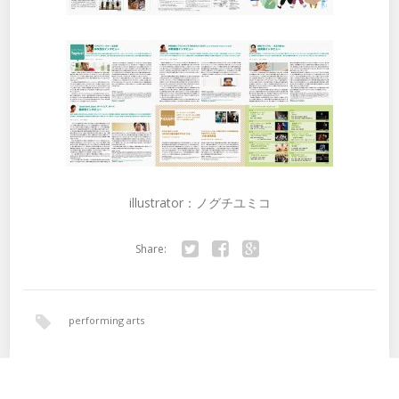
illustrator：ノグチユミコ
Share:
Twitter
Facebook
Google+
performing arts