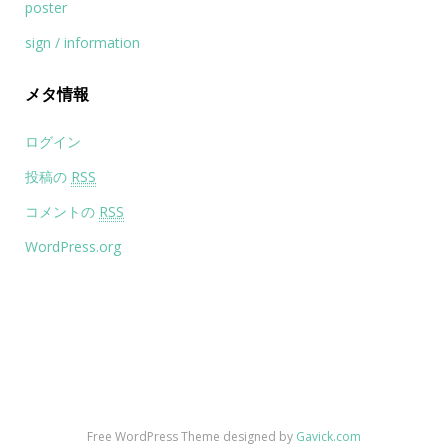
poster
sign / information
メタ情報
ログイン
投稿の
RSS
コメントの
RSS
WordPress.org
Free WordPress Theme designed by
Gavick.com