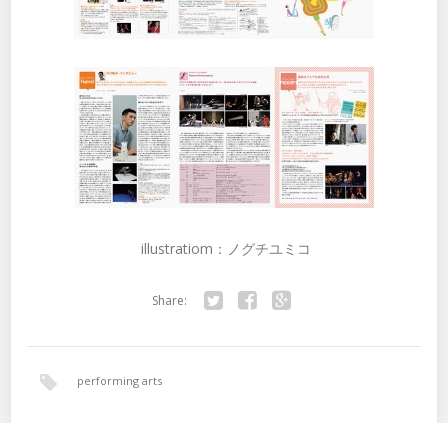
illustratiom：ノグチユミコ
Share:
Twitter
Facebook
Google+
performing arts